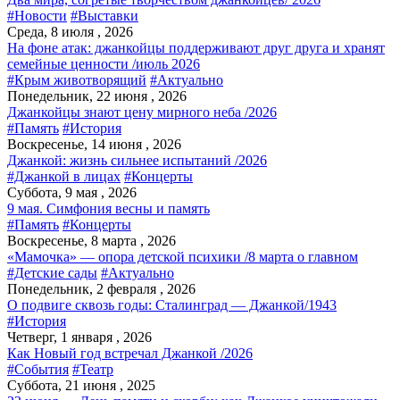
#Новости
#Выставки
Среда, 8 июля , 2026
На фоне атак: джанкойцы поддерживают друг друга и хранят
семейные ценности /июль 2026
#Крым животворящий
#Актуально
Понедельник, 22 июня , 2026
Джанкойцы знают цену мирного неба /2026
#Память
#История
Воскресенье, 14 июня , 2026
Джанкой: жизнь сильнее испытаний /2026
#Джанкой в лицах
#Концерты
Суббота, 9 мая , 2026
9 мая. Симфония весны и память
#Память
#Концерты
Воскресенье, 8 марта , 2026
«Мамочка» — опора детской психики /8 марта о главном
#Детские сады
#Актуально
Понедельник, 2 февраля , 2026
О подвиге сквозь годы: Сталинград — Джанкой/1943
#История
Четверг, 1 января , 2026
Как Новый год встречал Джанкой /2026
#События
#Театр
Суббота, 21 июня , 2025