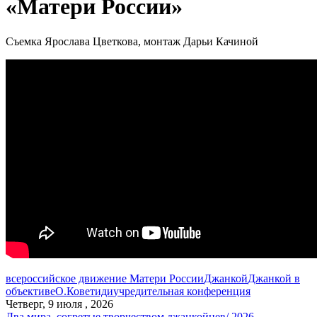
«Матери России»
Съемка Ярослава Цветкова, монтаж Дарьи Качиной
всероссийское движение Матери России
Джанкой
Джанкой в
объективе
О.Коветиди
учредительная конференция
Четверг, 9 июля , 2026
Два мира, согретые творчеством джанкойцев/ 2026