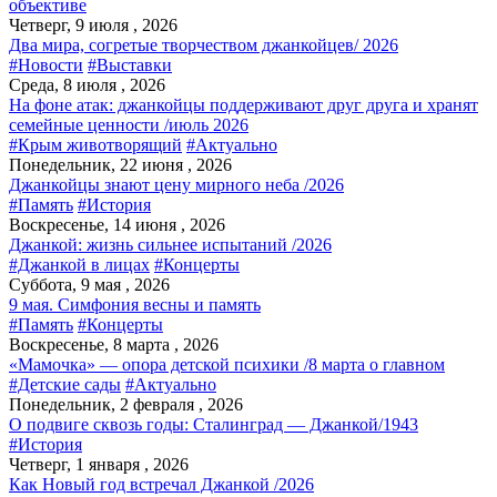
объективе
Четверг, 9 июля , 2026
Два мира, согретые творчеством джанкойцев/ 2026
#Новости
#Выставки
Среда, 8 июля , 2026
На фоне атак: джанкойцы поддерживают друг друга и хранят
семейные ценности /июль 2026
#Крым животворящий
#Актуально
Понедельник, 22 июня , 2026
Джанкойцы знают цену мирного неба /2026
#Память
#История
Воскресенье, 14 июня , 2026
Джанкой: жизнь сильнее испытаний /2026
#Джанкой в лицах
#Концерты
Суббота, 9 мая , 2026
9 мая. Симфония весны и память
#Память
#Концерты
Воскресенье, 8 марта , 2026
«Мамочка» — опора детской психики /8 марта о главном
#Детские сады
#Актуально
Понедельник, 2 февраля , 2026
О подвиге сквозь годы: Сталинград — Джанкой/1943
#История
Четверг, 1 января , 2026
Как Новый год встречал Джанкой /2026