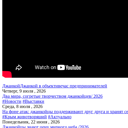
Джанкой
Джанкой в объективе
час предпринимателей
Четверг, 9 июля , 2026
Два мира, согретые творчеством джанкойцев/ 2026
#Новости
#Выставки
Среда, 8 июля , 2026
На фоне атак: джанкойцы поддерживают друг друга и хранят с
#Крым животворящий
#Актуально
Понедельник, 22 июня , 2026
Джанкойцы знают цену мирного неба /2026