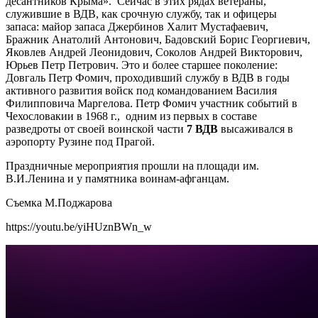
десантников Крыма». Сейчас в этих рядах ветераны,
служившие в ВДВ, как срочную службу, так и офицеры
запаса: майор запаса Джербинов Халит Мустафаевич,
Бражник Анатолий Антонович, Бадовский Борис Георгиевич,
Яковлев Андрей Леонидович, Соколов Андрей Викторович,
Юрьев Петр Петрович. Это и более старшее поколение:
Довгаль Петр Фомич, проходивший службу в ВДВ в годы
активного развития войск под командованием Василия
Филипповича Маргелова. Петр Фомич участник событий в
Чехословакии в 1968 г., одним из первых в составе
разведроты от своей воинской части
7 ВДВ
высаживался в
аэропорту Рузине под Прагой.
Праздничные мероприятия прошли на площади им.
В.И.Ленина и у памятника воинам-афганцам.
Съемка М.Поджарова
https://youtu.be/yiHUznBWn_w