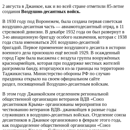
2 августа в Джанкое, как и во всей стране отметили 85-летие
создания
Воздушно-десантных войск.
В 1930 году под Воронежем, была создана первая советская
воздушно-десантная часть — авиамотодесантный отряд, в 11
стрелковой дивизии. В декабре 1932 года он был развернут в
3-ю авиационную бригаду особого назначения, которая с 1938
года стала именоваться 201 воздушно-десантной
бригадой. Первое применение воздушного десанта в истории
военного дела произошло ещё весной 1929. В осажденный
город Гарм была высажена с воздуха группа вооружённых
красноармейцев, которая при поддержке местных жителей
разгромила банду, вторгшуюся из-за границы на территорию
Таджикистана. Министерство обороны РФ по случаю
праздника открыло на своем официальном сайте
раздел, посвященный Воздушно-десантным войскам.
В этом году Джанкойским отделением региональной
общественной организации ветеранов ВДВ «Союз
десантников Крыма» организованы мероприятия по
чествованию ветеранов ВДВ- джанкойцев в разные годы
служивших в воздушно-десантных войсках. Отделение союза
десантников в Джанкое организовано в феврале этого года,
как подразделение общественной организации «Союз