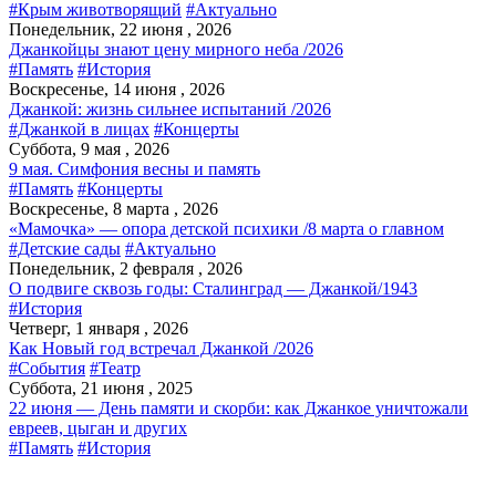
#Крым животворящий
#Актуально
Понедельник, 22 июня , 2026
Джанкойцы знают цену мирного неба /2026
#Память
#История
Воскресенье, 14 июня , 2026
Джанкой: жизнь сильнее испытаний /2026
#Джанкой в лицах
#Концерты
Суббота, 9 мая , 2026
9 мая. Симфония весны и память
#Память
#Концерты
Воскресенье, 8 марта , 2026
«Мамочка» — опора детской психики /8 марта о главном
#Детские сады
#Актуально
Понедельник, 2 февраля , 2026
О подвиге сквозь годы: Сталинград — Джанкой/1943
#История
Четверг, 1 января , 2026
Как Новый год встречал Джанкой /2026
#События
#Театр
Суббота, 21 июня , 2025
22 июня — День памяти и скорби: как Джанкое уничтожали
евреев, цыган и других
#Память
#История