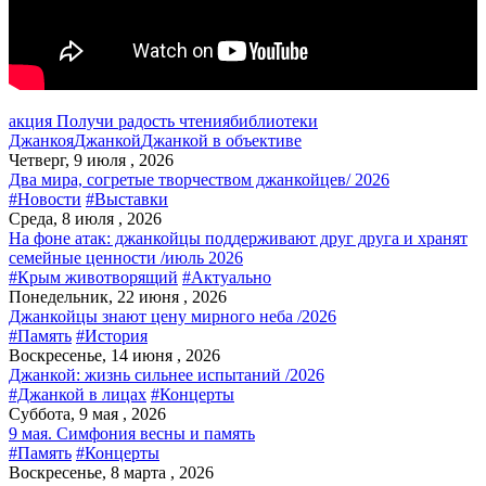
акция Получи радость чтения
библиотеки
Джанкоя
Джанкой
Джанкой в объективе
Четверг, 9 июля , 2026
Два мира, согретые творчеством джанкойцев/ 2026
#Новости
#Выставки
Среда, 8 июля , 2026
На фоне атак: джанкойцы поддерживают друг друга и хранят
семейные ценности /июль 2026
#Крым животворящий
#Актуально
Понедельник, 22 июня , 2026
Джанкойцы знают цену мирного неба /2026
#Память
#История
Воскресенье, 14 июня , 2026
Джанкой: жизнь сильнее испытаний /2026
#Джанкой в лицах
#Концерты
Суббота, 9 мая , 2026
9 мая. Симфония весны и память
#Память
#Концерты
Воскресенье, 8 марта , 2026