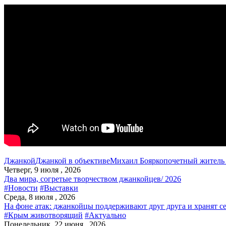
Джанкой
Джанкой в объективе
Михаил Боярко
почетный житель
Четверг, 9 июля , 2026
Два мира, согретые творчеством джанкойцев/ 2026
#Новости
#Выставки
Среда, 8 июля , 2026
На фоне атак: джанкойцы поддерживают друг друга и хранят с
#Крым животворящий
#Актуально
Понедельник, 22 июня , 2026