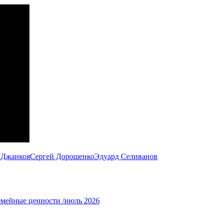
 Джанкоя
Сергей Дорошенко
Эдуард Селиванов
емейные ценности /июль 2026