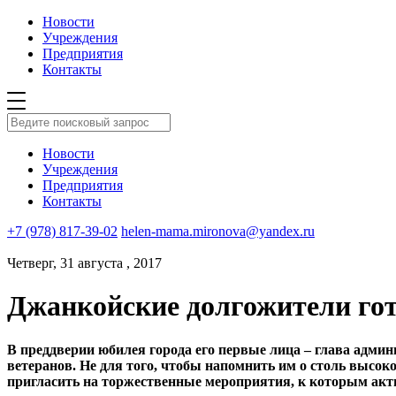
Новости
Учреждения
Предприятия
Контакты
Новости
Учреждения
Предприятия
Контакты
+7 (978) 817-39-02
helen-mama.mironova@yandex.ru
Четверг, 31 августа , 2017
Джанкойские долгожители го
В преддверии юбилея города его первые лица – глава адми
ветеранов. Не для того, чтобы напомнить им о столь высок
пригласить на торжественные мероприятия, к которым акти