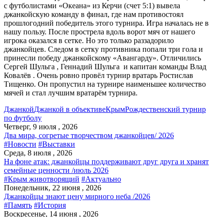
с футболистами «Океана» из Керчи (счет 5:1) вывела
джанкойскую команду в финал, где нам противостоял
прошлогодний победитель этого турнира. Игра началась не в
нашу пользу. После прострела вдоль ворот мяч от нашего
игрока оказался в сетке. Но это только раззадорило
джанкойцев. Следом в сетку противника попали три гола и
принесли победу джанкойскому «Авангарду». Отличились
Сергей Шульга , Геннадий Шульга и капитан команды Влад
Ковалёв . Очень ровно провёл турнир вратарь Ростислав
Тищенко. Он пропустил на турнире наименьшее количество
мячей и стал лучшим вратарём турнира.
Джанкой
Джанкой в объективе
Крым
Рождественский турнир
по футболу
Четверг, 9 июля , 2026
Два мира, согретые творчеством джанкойцев/ 2026
#Новости
#Выставки
Среда, 8 июля , 2026
На фоне атак: джанкойцы поддерживают друг друга и хранят
семейные ценности /июль 2026
#Крым животворящий
#Актуально
Понедельник, 22 июня , 2026
Джанкойцы знают цену мирного неба /2026
#Память
#История
Воскресенье, 14 июня , 2026