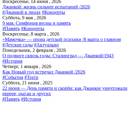
Воскресенье, 14 июня , 2026
Джанкой: жизнь сильнее испытаний /2026
#Джанкой в лицах
#Концерты
Суббота, 9 мая , 2026
9 мая. Симфония весны и память
#Память
#Концерты
Воскресенье, 8 марта , 2026
«Мамочка» — опора детской психики /8 марта о главном
#Детские сады
#Актуально
Понедельник, 2 февраля , 2026
О подвиге сквозь годы: Сталинград — Джанкой/1943
#История
Четверг, 1 января , 2026
Как Новый год встречал Джанкой /2026
#События
#Театр
Суббота, 21 июня , 2025
22 июня — День памяти и скорби: как Джанкое уничтожали
евреев, цыган и других
#Память
#История