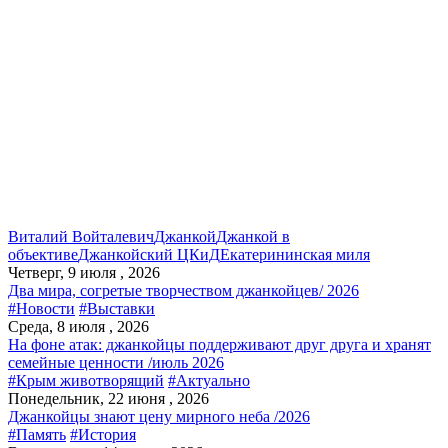
Виталий Войталевич
Джанкой
Джанкой в
объективе
Джанкойский ЦКиД
Екатерининская миля
Четверг, 9 июля , 2026
Два мира, согретые творчеством джанкойцев/ 2026
#Новости
#Выставки
Среда, 8 июля , 2026
На фоне атак: джанкойцы поддерживают друг друга и хранят
семейные ценности /июль 2026
#Крым животворящий
#Актуально
Понедельник, 22 июня , 2026
Джанкойцы знают цену мирного неба /2026
#Память
#История