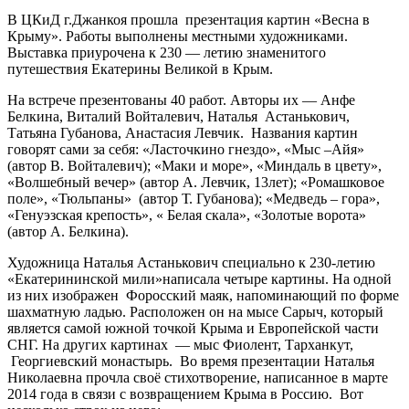
В ЦКиД г.Джанкоя прошла презентация картин «Весна в
Крыму». Работы выполнены местными художниками.
Выставка приурочена к 230 — летию знаменитого
путешествия Екатерины Великой в Крым.
На встрече презентованы 40 работ. Авторы их — Анфе
Белкина, Виталий Войталевич, Наталья Астанькович,
Татьяна Губанова, Анастасия Левчик. Названия картин
говорят сами за себя: «Ласточкино гнездо», «Мыс –Айя»
(автор В. Войталевич); «Маки и море», «Миндаль в цвету»,
«Волшебный вечер» (автор А. Левчик, 13лет); «Ромашковое
поле», «Тюльпаны» (автор Т. Губанова); «Медведь – гора»,
«Генуэзская крепость», « Белая скала», «Золотые ворота»
(автор А. Белкина).
Художница Наталья Астанькович специально к 230-летию
«Екатерининской мили»написала четыре картины. На одной
из них изображен Форосский маяк, напоминающий по форме
шахматную ладью. Расположен он на мысе Сарыч, который
является самой южной точкой Крыма и Европейской части
СНГ. На других картинах — мыс Фиолент, Тарханкут,
Георгиевский монастырь. Во время презентации Наталья
Николаевна прочла своё стихотворение, написанное в марте
2014 года в связи с возвращением Крыма в Россию. Вот