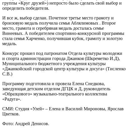
группы «Круг друзей») непросто было сделать свой выбор и
определить победителя.
И все ж, выбор сделан. Почетное третье место грамоту и
бронзовую медаль получила семья Аблялимовых . Второе
место, грамота и серебряная медаль досталась семье
Винеевых. А победителем спортивно-конкур
сной программы
стала семья Харченко, получившая кубок, грамоту и золотую
медаль.
Конкурс прошел под патронатом Отдела культуры молодежи
и спорта администрации города Джанкоя (Шкреметко И.Д),
Муниципального бюджетного учреждения культуры
«Джанкойский городской центр культуры и досуга» (Тисленко
С.В.)
Программу подготовила и провела Елена Снедкова,
заведующая детским отделом ДГЦК и Д, руководитель
«Образцового» музыкально-театр
ального коллектива
«Радуга».
СМИ: Студия «Улей» – Елена и Василий Мироновы, Ярослав
Цветков.
Фото: Андрей Денисов.