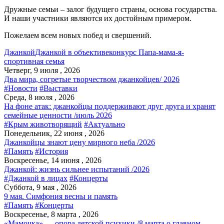
Дружные семьи – залог будущего страны, основа государства.
И наши участники являются их достойным примером.
Пожелаем всем новых побед и свершений.
Джанкой
Джанкой в объективе
конкурс Папа-мама-я-
спортивная семья
Четверг, 9 июля , 2026
Два мира, согретые творчеством джанкойцев/ 2026
#Новости
#Выставки
Среда, 8 июля , 2026
На фоне атак: джанкойцы поддерживают друг друга и хранят
семейные ценности /июль 2026
#Крым животворящий
#Актуально
Понедельник, 22 июня , 2026
Джанкойцы знают цену мирного неба /2026
#Память
#История
Воскресенье, 14 июня , 2026
Джанкой: жизнь сильнее испытаний /2026
#Джанкой в лицах
#Концерты
Суббота, 9 мая , 2026
9 мая. Симфония весны и память
#Память
#Концерты
Воскресенье, 8 марта , 2026
«Мамочка» — опора детской психики /8 марта о главном