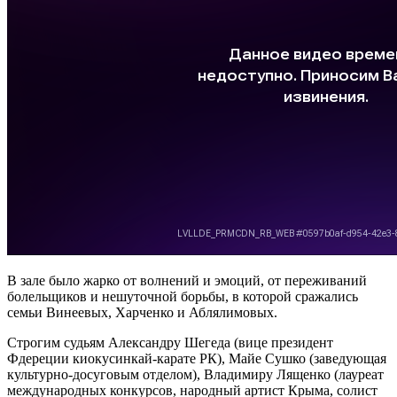
В зале было жарко от волнений и эмоций, от переживаний
болельщиков и нешуточной борьбы, в которой сражались
семьи Винеевых, Харченко и Аблялимовых.
Строгим судьям Александру Шегеда (вице президент
Фдереции киокусинкай-кара
те РК), Майе Сушко (заведующая
культурно-досуго
вым отделом), Владимиру Лященко (лауреат
международных конкурсов, народный артист Крыма, солист