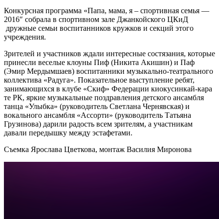
Конкур
сная программа «Папа, мама, я – спортивная семья —
2016″ собрала в спортивном зале Джанкойского ЦКиД
дружные семьи воспитанников кружков и секций этого
учреждения.
Зрителей и участников ждали интересные состязания, которые
принесли веселые клоуны Пиф (Никита Акишин) и Паф
(Эмир Мердымшаев) воспитанники музыкально-театр
ального
коллектива «Радуга». Показательное выступление ребят,
занимающихся в клубе «Скиф» Федерации киокусинкай-кара
те РК, яркие музыкальные поздравления
детского ансамбля
танца «Улыбка» (руководитель Светлана Чернявская) и
вокального ансамбля «Ассорти» (руководитель Татьяна
Грузинова) дарили радость всем зрителям, а участникам
давали передышку между эстафетами.
Съемка Ярослава Цветкова, монтаж Василия Миронова