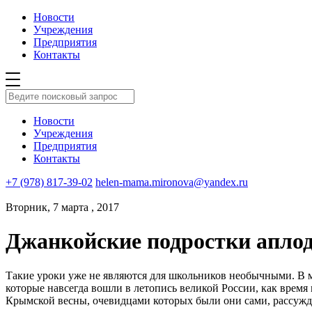
Новости
Учреждения
Предприятия
Контакты
Новости
Учреждения
Предприятия
Контакты
+7 (978) 817-39-02
helen-mama.mironova@yandex.ru
Вторник, 7 марта , 2017
Джанкойские подростки апло
Такие уроки уже не являются для школьников необычными. В м
которые навсегда вошли в летопись великой России, как время
Крымской весны, очевидцами которых были они сами, рассужда