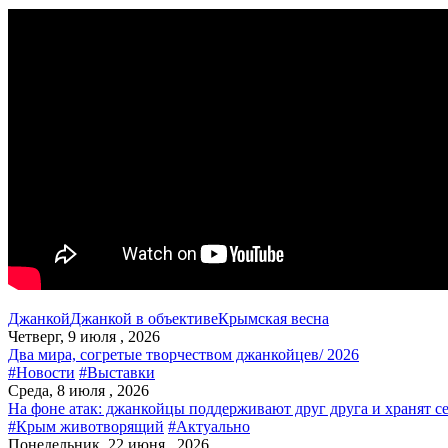
Джанкой
Джанкой в объективе
Крымская весна
Четверг, 9 июля , 2026
Два мира, согретые творчеством джанкойцев/ 2026
#Новости
#Выставки
Среда, 8 июля , 2026
На фоне атак: джанкойцы поддерживают друг друга и хранят с
#Крым животворящий
#Актуально
Понедельник, 22 июня , 2026