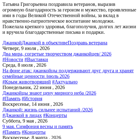
Татьяна Григорьевна поздравила ветеранов, выразив
огромную благодарность за героизм и мужество, проявленные
ими в годы Великой Отечественной войны, за вклад в
нравственно-патриотическое воспитание молодежи.
Пожелала крепкого здоровья, благополучия, долгих лет жизни
и вручила благодарственные письма и подарки.
Джанкой
Джанкой в объективе
Поздравь ветерана
Четверг, 9 июля , 2026
Два мира, согретые творчеством джанкойцев/ 2026
#Новости
#Выставки
Среда, 8 июля , 2026
На фоне атак: джанкойцы поддерживают друг друга и хранят
семейные ценности /июль 2026
#Крым животворящий
#Актуально
Понедельник, 22 июня , 2026
Джанкойцы знают цену мирного неба /2026
#Память
#История
Воскресенье, 14 июня , 2026
Джанкой: жизнь сильнее испытаний /2026
#Джанкой в лицах
#Концерты
Суббота, 9 мая , 2026
9 мая. Симфония весны и память
#Память
#Концерты
Воскресенье, 8 марта , 2026