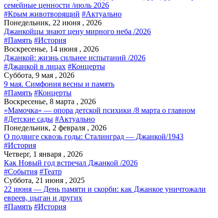
семейные ценности /июль 2026
#Крым животворящий
#Актуально
Понедельник, 22 июня , 2026
Джанкойцы знают цену мирного неба /2026
#Память
#История
Воскресенье, 14 июня , 2026
Джанкой: жизнь сильнее испытаний /2026
#Джанкой в лицах
#Концерты
Суббота, 9 мая , 2026
9 мая. Симфония весны и память
#Память
#Концерты
Воскресенье, 8 марта , 2026
«Мамочка» — опора детской психики /8 марта о главном
#Детские сады
#Актуально
Понедельник, 2 февраля , 2026
О подвиге сквозь годы: Сталинград — Джанкой/1943
#История
Четверг, 1 января , 2026
Как Новый год встречал Джанкой /2026
#События
#Театр
Суббота, 21 июня , 2025
22 июня — День памяти и скорби: как Джанкое уничтожали
евреев, цыган и других
#Память
#История