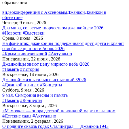
образования
видеоконференция с Аксеновым
Джанкой
Джанкой в
объективе
Четверг, 9 июля , 2026
Два мира, согретые творчеством джанкойцев/ 2026
#Новости
#Выставки
Среда, 8 июля , 2026
На фоне атак: джанкойцы поддерживают друг друга и хранят
семейные ценности /июль 2026
#Крым животворящий
#Актуально
Понедельник, 22 июня , 2026
Джанкойцы знают цену мирного неба /2026
#Память
#История
Воскресенье, 14 июня , 2026
Джанкой: жизнь сильнее испытаний /2026
#Джанкой в лицах
#Концерты
Суббота, 9 мая , 2026
9 мая. Симфония весны и память
#Память
#Концерты
Воскресенье, 8 марта , 2026
«Мамочка» — опора детской психики /8 марта о главном
#Детские сады
#Актуально
Понедельник, 2 февраля , 2026
О подвиге сквозь годы: Сталинград — Джанкой/1943