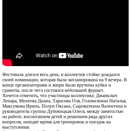
Фестиваль длился весь день, и коллектив стойко дождался
своей номинации, которая была запланирована на 9 вечера. В
конце организаторами и жюри были вручены кубки и
грамоты, после чего состоялся небольшой фуршет.
Хочется отметить, что участницы коллектива: Джанклыч
Ленара, Михеева Диана, Тарасова Оля, Головизнина Наталья,
Максумова Ирина, Полун Оксана, Сыроваткина Валентина и
руководитель группы Дубовицкая Олеся, между занятостью
на работе, воспитанием детей и решением ряда других
вопросов, находят время для тренировок и поездок на
выступления.