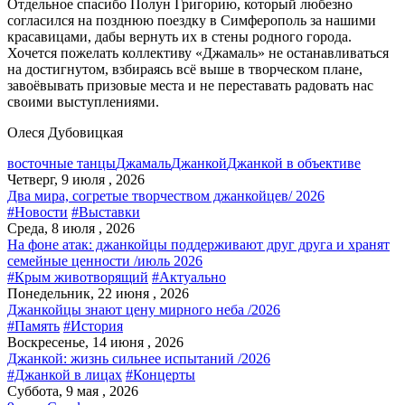
Отдельное спасибо Полун Григорию, который любезно
согласился на позднюю поездку в Симферополь за нашими
красавицами, дабы вернуть их в стены родного города.
Хочется пожелать коллективу «Джамаль» не останавливаться
на достигнутом, взбираясь всё выше в творческом плане,
завоёвывать призовые места и не переставать радовать нас
своими выступлениями.
Олеся Дубовицкая
восточные танцы
Джамаль
Джанкой
Джанкой в объективе
Четверг, 9 июля , 2026
Два мира, согретые творчеством джанкойцев/ 2026
#Новости
#Выставки
Среда, 8 июля , 2026
На фоне атак: джанкойцы поддерживают друг друга и хранят
семейные ценности /июль 2026
#Крым животворящий
#Актуально
Понедельник, 22 июня , 2026
Джанкойцы знают цену мирного неба /2026
#Память
#История
Воскресенье, 14 июня , 2026
Джанкой: жизнь сильнее испытаний /2026
#Джанкой в лицах
#Концерты
Суббота, 9 мая , 2026