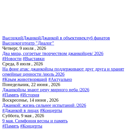
Высоцкий
Джанкой
Джанкой в объективе
клуб фанатов
Высоцкого
театр "Диалог"
Четверг, 9 июля , 2026
Два мира, согретые творчеством джанкойцев/ 2026
#Новости
#Выставки
Среда, 8 июля , 2026
На фоне атак: джанкойцы поддерживают друг друга и хранят
семейные ценности /июль 2026
#Крым животворящий
#Актуально
Понедельник, 22 июня , 2026
Джанкойцы знают цену мирного неба /2026
#Память
#История
Воскресенье, 14 июня , 2026
Джанкой: жизнь сильнее испытаний /2026
#Джанкой в лицах
#Концерты
Суббота, 9 мая , 2026
9 мая. Симфония весны и память
#Память
#Концерты