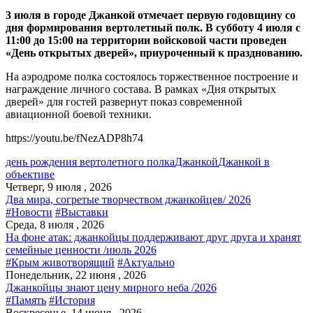
3 июля в городе Джанкой отмечает первую годовщину со
дня формирования вертолетный полк. В субботу 4 июля с
11:00 до 15:00 на территории войсковой части проведен
«День открытых дверей», приуроченный к празднованию.
На аэродроме полка состоялось торжественное построение и
награждение личного состава. В рамках «Дня открытых
дверей» для гостей развернут показ современной
авиационной боевой техники.
https://youtu.be/fNezADP8h74
день рождения вертолетного полка
Джанкой
Джанкой в
объективе
Четверг, 9 июля , 2026
Два мира, согретые творчеством джанкойцев/ 2026
#Новости
#Выставки
Среда, 8 июля , 2026
На фоне атак: джанкойцы поддерживают друг друга и хранят
семейные ценности /июль 2026
#Крым животворящий
#Актуально
Понедельник, 22 июня , 2026
Джанкойцы знают цену мирного неба /2026
#Память
#История
Воскресенье, 14 июня , 2026