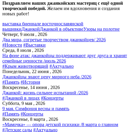
Поздравляем наших джанкойских мастериц с ещё одной
творческой победой.
Желаем им вдохновения и создания
новых работ!
выставка биеннале восточнославянской
вышивки
Джанкой
Джанкой в объективе
Узоры на полотне
Четверг, 9 июля , 2026
Два мира, согретые творчеством джанкойцев/ 2026
#Новости
#Выставки
Среда, 8 июля , 2026
На фоне атак: джанкойцы поддерживают друг друга и хранят
семейные ценности /июль 2026
#Крым животворящий
#Актуально
Понедельник, 22 июня , 2026
Джанкойцы знают цену мирного неба /2026
#Память
#История
Воскресенье, 14 июня , 2026
Джанкой: жизнь сильнее испытаний /2026
#Джанкой в лицах
#Концерты
Суббота, 9 мая , 2026
9 мая. Симфония весны и память
#Память
#Концерты
Воскресенье, 8 марта , 2026
«Мамочка» — опора детской психики /8 марта о главном
#Детские сады
#Актуально