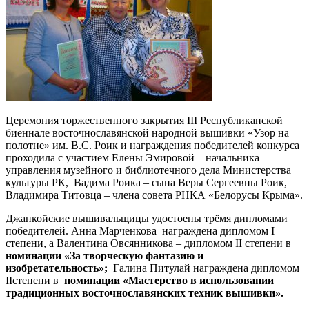
Церемония торжественного закрытия III Республиканской
биеннале восточнославянской народной вышивки «Узор на
полотне» им. В.С. Роик и награждения победителей конкурса
проходила с участием Елены Эмировой – начальника
управления музейного и библиотечного дела Министерства
культуры РК, Вадима Роика – сына Веры Сергеевны Роик,
Владимира Титовца – члена совета РНКА «Белорусы Крыма».
Джанкойские вышивальщицы удостоены трёмя дипломами
победителей. Анна Марченкова награждена дипломом I
степени, а Валентина Овсянникова – дипломом II степени в
номинации «За творческую фантазию и
изобретательность»;
Галина Питулай награждена дипломом
IIстепени в
номинации «Мастерство в использовании
традиционных восточнославянских техник вышивки».