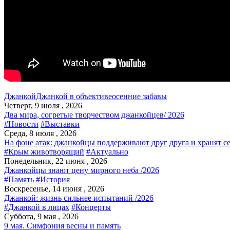
Джанкой
Джанкой в объективе
осенние забавы
Четверг, 9 июля , 2026
Два мира, согретые творчеством джанкойцев/ 2026
#Новости
#Выставки
Среда, 8 июля , 2026
На фоне атак: джанкойцы поддерживают друг друга и хранят с
#Крым животворящий
#Актуально
Понедельник, 22 июня , 2026
Джанкойцы знают цену мирного неба /2026
#Память
#История
Воскресенье, 14 июня , 2026
Джанкой: жизнь сильнее испытаний /2026
#Джанкой в лицах
#Концерты
Суббота, 9 мая , 2026
9 мая. Симфония весны и память