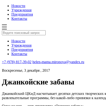
Новости
Учреждения
Предприятия
Контакты
Новости
Учреждения
Предприятия
Контакты
+7 (978) 817-39-02
helen-mama.mironova@yandex.ru
Воскресенье, 3 декабря , 2017
Джанкойские забавы
Джанкойский ЦКиД насчитывает десятки детских творческих к
развлекательные программы, без какой-либо привязки к календ
Одна из них — шоу-программа «Осенние забавы»