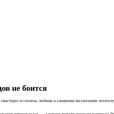
ов не боится
 смастерил из полена, любима и узнаваема миллионами читател
сельских детских садов — хлопали, топали, визжали и мешали Д