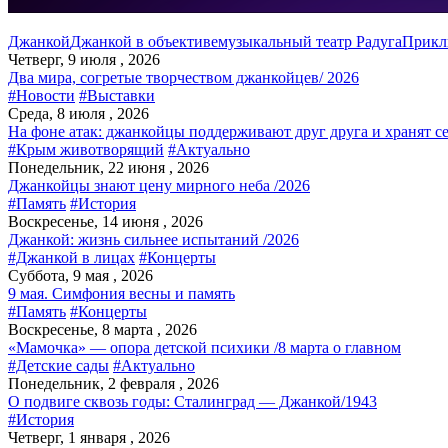
Джанкой
Джанкой в объективе
музыкальный театр Радуга
Прикл
Четверг, 9 июля , 2026
Два мира, согретые творчеством джанкойцев/ 2026
#Новости
#Выставки
Среда, 8 июля , 2026
На фоне атак: джанкойцы поддерживают друг друга и хранят с
#Крым животворящий
#Актуально
Понедельник, 22 июня , 2026
Джанкойцы знают цену мирного неба /2026
#Память
#История
Воскресенье, 14 июня , 2026
Джанкой: жизнь сильнее испытаний /2026
#Джанкой в лицах
#Концерты
Суббота, 9 мая , 2026
9 мая. Симфония весны и память
#Память
#Концерты
Воскресенье, 8 марта , 2026
«Мамочка» — опора детской психики /8 марта о главном
#Детские сады
#Актуально
Понедельник, 2 февраля , 2026
О подвиге сквозь годы: Сталинград — Джанкой/1943
#История
Четверг, 1 января , 2026