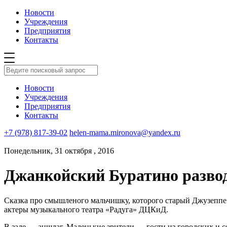
Новости
Учреждения
Предприятия
Контакты
Новости
Учреждения
Предприятия
Контакты
+7 (978) 817-39-02
helen-mama.mironova@yandex.ru
Понедельник, 31 октября , 2016
Джанкойский Буратино развод
Сказка про смышленого мальчишку, которого старый Джузеппе
актеры музыкального театра «Радуга» ДЦКиД.
В зале — аншлаг. Маленькие зрители — гости из городских и 