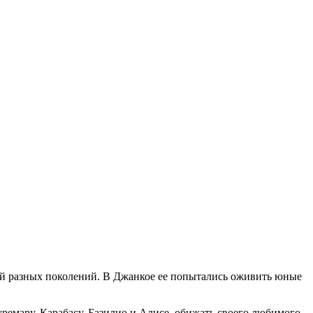
ей разных поколений. В Джанкое ее попытались оживить юные
уремару, Карабасу, Базилио и Алисе обижать своего любимого