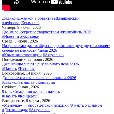
Джанкой
Джанкой в объективе
Джанкойский
хлебозавод
Крымхлеб
Четверг, 9 июля , 2026
Два мира, согретые творчеством джанкойцев/ 2026
#Новости
#Выставки
Среда, 8 июля , 2026
На фоне атак: джанкойцы поддерживают друг друга и хранят
семейные ценности /июль 2026
#Крым животворящий
#Актуально
Понедельник, 22 июня , 2026
Джанкойцы знают цену мирного неба /2026
#Память
#История
Воскресенье, 14 июня , 2026
Джанкой: жизнь сильнее испытаний /2026
#Джанкой в лицах
#Концерты
Суббота, 9 мая , 2026
9 мая. Симфония весны и память
#Память
#Концерты
Воскресенье, 8 марта , 2026
«Мамочка» — опора детской психики /8 марта о главном
#Детские сады
#Актуально