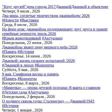
"Круг друзей"
день города 2017
Джанкой
Джанкой в объективе
Четверг, 9 июля , 2026
Два мира, согретые творчеством джанкойцев/ 2026
#Новости
#Выставки
Среда, 8 июля , 2026
На фоне атак: джанкойцы поддерживают друг друга и хранят
семейные ценности /июль 2026
#Крым животворящий
#Актуально
Понедельник, 22 июня , 2026
Джанкойцы знают цену мирного неба /2026
#Память
#История
Воскресенье, 14 июня , 2026
Джанкой: жизнь сильнее испытаний /2026
#Джанкой в лицах
#Концерты
Суббота, 9 мая , 2026
9 мая. Симфония весны и память
#Память
#Концерты
Воскресенье, 8 марта , 2026
«Мамочка» — опора детской психики /8 марта о главном
#Детские сады
#Актуально
Понедельник, 2 февраля , 2026
О подвиге сквозь годы: Сталинград — Джанкой/1943
#История
Четверг, 1 января , 2026