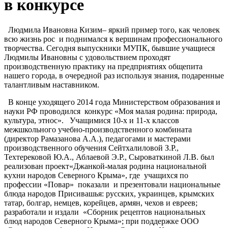
в конкурсе
Людмила Ивановна Кизим– яркий пример того, как человек
всю жизнь рос и поднимался к вершинам профессиональног
о
творчества. Сегодня выпускники МУПК, бывшие учащиеся
Людмилы Ивановны с удовольствием проходят
производственную практику на предприятиях общепита
нашего города, в очередной раз используя знания, подаренные
талантливым наставником.
В конце уходящего 2014 года Министерством образования и
науки РФ проводился конкурс «Моя малая родина: природа,
культура, этнос». Учащимися 10-х и 11-х классов
межшкольного учебно-производс
твенного комбината
(директор Рамазанова А.А.), педагогами и мастерами
производственног
о обучения Сейтхалиловой З.Р.,
Техтерековой Ю.А., Аблаевой Э.Р., Сыроваткиной Л.В. был
реализован проект
«Джанкой-малая родина национальной
кухни народов Северного Крыма»
, где учащихся по
профессии «Повар» показали и презентовали национальные
блюда народов Присивашья: русских, украинцев, крымских
татар, болгар, немцев, корейцев, армян, чехов и евреев;
разработали и издали «Сборник рецептов национальных
блюд народов Северного Крыма»; при поддержке ООО