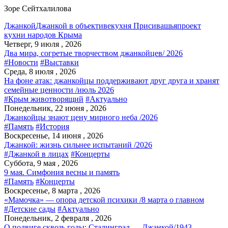
Зоре Сейтхалилова
Джанкой
Джанкой в объективе
кухня Присивашья
проект
кухни народов Крыма
Четверг, 9 июля , 2026
Два мира, согретые творчеством джанкойцев/ 2026
#Новости
#Выставки
Среда, 8 июля , 2026
На фоне атак: джанкойцы поддерживают друг друга и хранят
семейные ценности /июль 2026
#Крым животворящий
#Актуально
Понедельник, 22 июня , 2026
Джанкойцы знают цену мирного неба /2026
#Память
#История
Воскресенье, 14 июня , 2026
Джанкой: жизнь сильнее испытаний /2026
#Джанкой в лицах
#Концерты
Суббота, 9 мая , 2026
9 мая. Симфония весны и память
#Память
#Концерты
Воскресенье, 8 марта , 2026
«Мамочка» — опора детской психики /8 марта о главном
#Детские сады
#Актуально
Понедельник, 2 февраля , 2026
О подвиге сквозь годы: Сталинград — Джанкой/1943