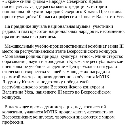
«Экран» сняли фильм «Народам Северного Крыма
посвящается…», где рассказали о традициях, истории
национальной кухни народов Северного Крыма. Презентовал
проект учащийся 10 класса профессии «Повар» Валентин Усс.
На празднике звучала национальная музыка, участники
радовали глаз красотой национальных нарядов и, несомненно,
праздничным настроением.
Межшкольный учебно-производс
твенный комбинат занял
III
место на республиканском этапе Всероссийского конкурса
«Моя малая родина: природа, культура, этнос». Министерство
образования, науки и молодежи и Крымское республиканское
внешкольное учебное заведение «Центр Эколого-натурали
стического творчества учащейся молодежи» наградили
грамотой мастера производственног
о обучения МУПК
Людмилу Кизим за подготовку победителей
республиканского этапа Всероссийского конкурса и
Валентина Усса, занявшего III место во Всероссийском
конкурсе.
В настоящее время администрация, педагогический
коллектив, учащиеся МУПК продолжают участвовать во
Всероссийских конкурсах, творчески знакомятся с миром
профессии.