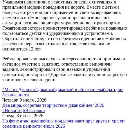
Учащимся напомнили о вероятных опасных ситуациях и
правильной модели поведения на дороге. Вместе с детьми
был рассмотрен вопрос о применении световозвращающих
элементов в тёмное время суток и проанализированы
ситуации, возникающие при управлении велотранспортом.
Госавтоинспекторы проинструктировали ребят как правильно
пользоваться детскими удерживающими устройствами.
Обратили внимание, что на переднем сидении автомобиля их
разрешено перевозить только в автокресле пока им не
исполниться 12 лет.
Ребята проявляли высокую заинтересованность и принимали
активное участие в занятиях, ответственно выполняли
задания, демонстрировали свои навыки в управлении
самокатом, повторили «Дорожные знаки», изучили защитную
экипировку велосипедиста.
"Мы из Джанкоя"
Джанкой
Джанкой в объективе
лаборатория
безопасности
Четверг, 9 июля , 2026
Два мира, согретые творчеством джанкойцев/ 2026
#Новости
#Выставки
Среда, 8 июля , 2026
На фоне атак: джанкойцы поддерживают друг друга и хранят
семейные ценности /июль 2026