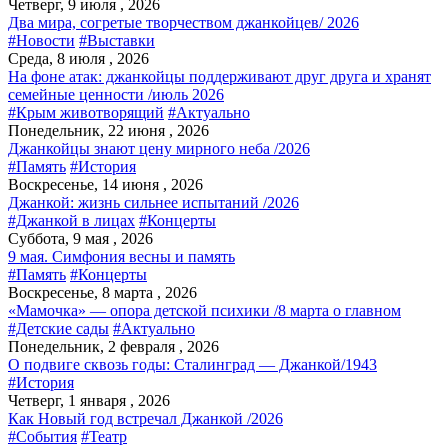
Четверг, 9 июля , 2026
Два мира, согретые творчеством джанкойцев/ 2026
#Новости
#Выставки
Среда, 8 июля , 2026
На фоне атак: джанкойцы поддерживают друг друга и хранят
семейные ценности /июль 2026
#Крым животворящий
#Актуально
Понедельник, 22 июня , 2026
Джанкойцы знают цену мирного неба /2026
#Память
#История
Воскресенье, 14 июня , 2026
Джанкой: жизнь сильнее испытаний /2026
#Джанкой в лицах
#Концерты
Суббота, 9 мая , 2026
9 мая. Симфония весны и память
#Память
#Концерты
Воскресенье, 8 марта , 2026
«Мамочка» — опора детской психики /8 марта о главном
#Детские сады
#Актуально
Понедельник, 2 февраля , 2026
О подвиге сквозь годы: Сталинград — Джанкой/1943
#История
Четверг, 1 января , 2026
Как Новый год встречал Джанкой /2026
#События
#Театр