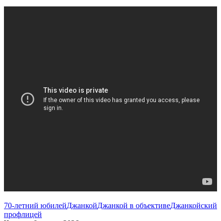
70-летний юбилей
Джанкой
Джанкой в объективе
Джанкойский
профлицей