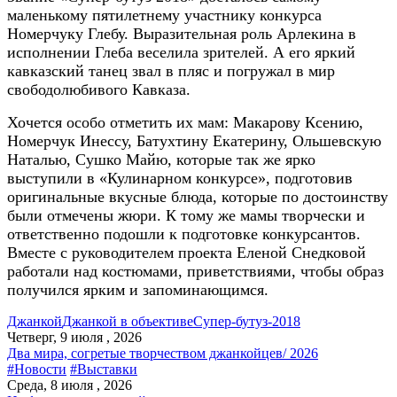
маленькому пятилетнему участнику конкурса
Номерчуку Глебу. Выразительная роль Арлекина в
исполнении Глеба веселила зрителей. А его яркий
кавказский танец звал в пляс и погружал в мир
свободолюбивого Кавказа.
Хочется особо отметить их мам: Макарову Ксению,
Номерчук Инессу, Батухтину Екатерину, Ольшевскую
Наталью, Сушко Майю, которые так же ярко
выступили в «Кулинарном конкурсе», подготовив
оригинальные вкусные блюда, которые по достоинству
были отмечены жюри. К тому же мамы творчески и
ответственно подошли к подготовке конкурсантов.
Вместе с руководителем проекта Еленой Снедковой
работали над костюмами, приветствиями, чтобы образ
получился ярким и запоминающимся.
Джанкой
Джанкой в объективе
Супер-бутуз-2018
Четверг, 9 июля , 2026
Два мира, согретые творчеством джанкойцев/ 2026
#Новости
#Выставки
Среда, 8 июля , 2026