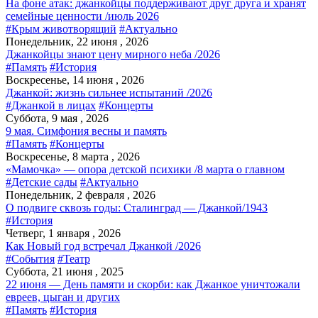
На фоне атак: джанкойцы поддерживают друг друга и хранят
семейные ценности /июль 2026
#Крым животворящий
#Актуально
Понедельник, 22 июня , 2026
Джанкойцы знают цену мирного неба /2026
#Память
#История
Воскресенье, 14 июня , 2026
Джанкой: жизнь сильнее испытаний /2026
#Джанкой в лицах
#Концерты
Суббота, 9 мая , 2026
9 мая. Симфония весны и память
#Память
#Концерты
Воскресенье, 8 марта , 2026
«Мамочка» — опора детской психики /8 марта о главном
#Детские сады
#Актуально
Понедельник, 2 февраля , 2026
О подвиге сквозь годы: Сталинград — Джанкой/1943
#История
Четверг, 1 января , 2026
Как Новый год встречал Джанкой /2026
#События
#Театр
Суббота, 21 июня , 2025
22 июня — День памяти и скорби: как Джанкое уничтожали
евреев, цыган и других
#Память
#История