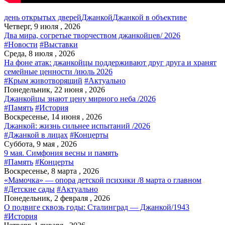
день открытых дверей
Джанкой
Джанкой в объективе
Четверг, 9 июля , 2026
Два мира, согретые творчеством джанкойцев/ 2026
#Новости
#Выставки
Среда, 8 июля , 2026
На фоне атак: джанкойцы поддерживают друг друга и хранят
семейные ценности /июль 2026
#Крым животворящий
#Актуально
Понедельник, 22 июня , 2026
Джанкойцы знают цену мирного неба /2026
#Память
#История
Воскресенье, 14 июня , 2026
Джанкой: жизнь сильнее испытаний /2026
#Джанкой в лицах
#Концерты
Суббота, 9 мая , 2026
9 мая. Симфония весны и память
#Память
#Концерты
Воскресенье, 8 марта , 2026
«Мамочка» — опора детской психики /8 марта о главном
#Детские сады
#Актуально
Понедельник, 2 февраля , 2026
О подвиге сквозь годы: Сталинград — Джанкой/1943
#История