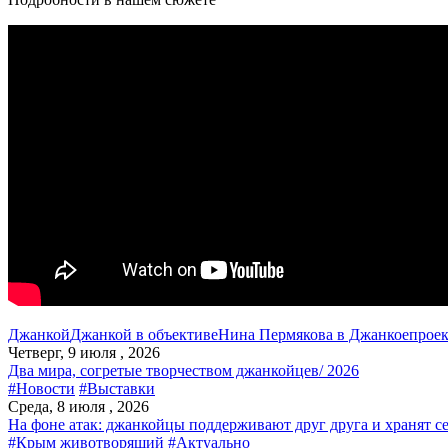
Джанкой
Джанкой в объективе
Нина Пермякова в Джанкое
прое
Четверг, 9 июля , 2026
Два мира, согретые творчеством джанкойцев/ 2026
#Новости
#Выставки
Среда, 8 июля , 2026
На фоне атак: джанкойцы поддерживают друг друга и хранят с
#Крым животворящий
#Актуально