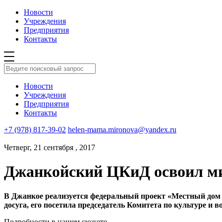
Новости
Учреждения
Предприятия
Контакты
Новости
Учреждения
Предприятия
Контакты
+7 (978) 817-39-02
helen-mama.mironova@yandex.ru
Четверг, 21 сентября , 2017
Джанкойский ЦКиД освоил ми
В Джанкое реализуется федеральный проект «Местный дом 
досуга, его посетила председатель Комитета по культуре и
Подробности в нашем сюжете