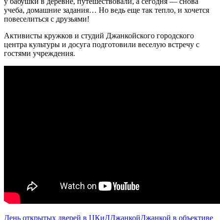
у бабушки в деревне, путешествовали, а сегодня — снова
учеба, домашние задания… Но ведь еще так тепло, и хочется
повеселиться с друзьями!
Активисты кружков и студий Джанкойского городского
центра культуры и досуга подготовили веселую встречу с
гостями учреждения.
День открытых дверей в ЦКиД
Джанкой
Джанкой в объективе