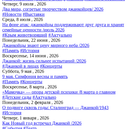
Четверг, 9 июля , 2026
Два мира, согретые творчеством джанкойцев/ 2026
#Новости
#Выставки
Среда, 8 июля , 2026
На фоне атак: джанкойцы поддерживают друг друга и хранят
семейные ценности /июль 2026
#Крым животворящий
#Актуально
Понедельник, 22 июня , 2026
Джанкойцы знают цену мирного неба /2026
#Память
#История
Воскресенье, 14 июня , 2026
Джанкой: жизнь сильнее испытаний /2026
#Джанкой в лицах
#Концерты
Суббота, 9 мая , 2026
9 мая. Симфония весны и память
#Память
#Концерты
Воскресенье, 8 марта , 2026
«Мамочка» — опора детской психики /8 марта о главном
#Детские сады
#Актуально
Понедельник, 2 февраля , 2026
О подвиге сквозь годы: Сталинград — Джанкой/1943
#История
Четверг, 1 января , 2026
Как Новый год встречал Джанкой /2026
#События
#Театр