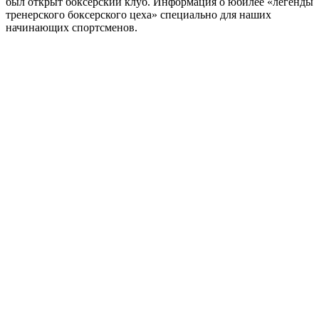
был открыт боксерский клуб. Информация о юбилее «легенды
тренерского боксерского цеха» специально для наших
начинающих спортсменов.