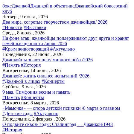
бокс
Джанкой
Джанкой в объективе
Джанкойский боксерский
клуб
Четверг, 9 июля , 2026
Два мира, согретые творчеством джанкойцев/ 2026
#Новости
#Выставки
Среда, 8 июля , 2026
На фоне атак: джанкойцы поддерживают друг друга и хранят
семейные ценности /июль 2026
#Крым животворящий
#Актуально
Понедельник, 22 июня , 2026
Джанкойцы знают цену мирного неба /2026
#Память
#История
Воскресенье, 14 июня , 2026
Джанкой: жизнь сильнее испытаний /2026
#Джанкой в лицах
#Концерты
Суббота, 9 мая , 2026
9 мая. Симфония весны и память
#Память
#Концерты
Воскресенье, 8 марта , 2026
«Мамочка» — опора детской психики /8 марта о главном
#Детские сады
#Актуально
Понедельник, 2 февраля , 2026
О подвиге сквозь годы: Сталинград — Джанкой/1943
#История