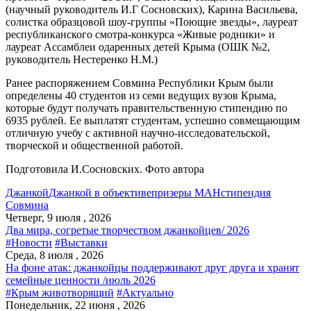
(научный руководитель И.Г Сосновских), Карина Васильева,
солистка образцовой шоу-группы «Поющие звезды», лауреат
республиканского смотра-конкурса «Живые родники» и
лауреат Ассамблеи одаренных детей Крыма (ОШК №2,
руководитель Нестеренко Н.М.)
Ранее распоряжением Совмина Республики Крым были
определены 40 студентов из семи ведущих вузов Крыма,
которые будут получать правительственную стипендию по
6935 рублей. Ее выплатят студентам, успешно совмещающим
отличную учебу с активной научно-исследовательской,
творческой и общественной работой.
Подготовила И.Сосновских. Фото автора
Джанкой
Джанкой в объективе
призеры МАН
стипендия
Совмина
Четверг, 9 июля , 2026
Два мира, согретые творчеством джанкойцев/ 2026
#Новости
#Выставки
Среда, 8 июля , 2026
На фоне атак: джанкойцы поддерживают друг друга и хранят
семейные ценности /июль 2026
#Крым животворящий
#Актуально
Понедельник, 22 июня , 2026