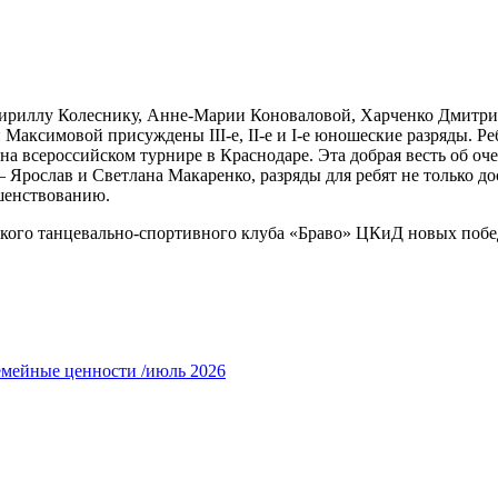
ириллу Колеснику, Анне-Марии Коноваловой, Харченко Дмитри
Максимовой присуждены III-е, II-е и I-е юношеские разряды. 
 на всероссийском турнире в Краснодаре. Эта добрая весть об о
— Ярослав и Светлана Макаренко, разряды для ребят не только д
шенствованию.
ского танцевально-спортивного клуба «Браво» ЦКиД новых побе
емейные ценности /июль 2026