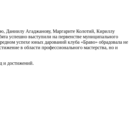
ю, Даниилу Агаджанову, Маргарите Колотий, Кириллу
Ребята успешно выступили на первенстве муниципального
чередном успехе юных дарований клуба «Браво» обрадовала не
остижение в области профессионального мастерства, но и
д и достижений.