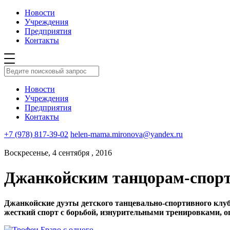
Новости
Учреждения
Предприятия
Контакты
Новости
Учреждения
Предприятия
Контакты
+7 (978) 817-39-02
helen-mama.mironova@yandex.ru
Воскресенье, 4 сентября , 2016
Джанкойским танцорам-спор
Джанкойские дуэты детского танцевально-спортивного клуба 
жесткий спорт с борьбой, изнурительными тренировками, о