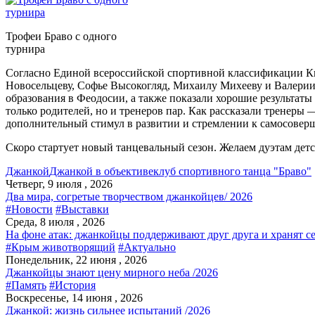
Трофеи Браво с одного
турнира
Согласно Единой всероссийской спортивной классификации К
Новосельцеву, Софье Высокогляд, Михаилу Михееву и Валерии 
образования в Феодосии, а также показали хорошие результаты
только родителей, но и тренеров пар. Как рассказали тренеры 
дополнительный стимул в развитии и стремлении к самосовер
Скоро стартует новый танцевальный сезон. Желаем дуэтам дет
Джанкой
Джанкой в объективе
клуб спортивного танца "Браво"
Четверг, 9 июля , 2026
Два мира, согретые творчеством джанкойцев/ 2026
#Новости
#Выставки
Среда, 8 июля , 2026
На фоне атак: джанкойцы поддерживают друг друга и хранят с
#Крым животворящий
#Актуально
Понедельник, 22 июня , 2026
Джанкойцы знают цену мирного неба /2026
#Память
#История
Воскресенье, 14 июня , 2026
Джанкой: жизнь сильнее испытаний /2026