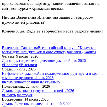
проголосовать за картину, нашей землячки, зайдя на
сайт конкурса
«Крымская весна».
Иногда Валентина Ильинична задается вопросом:
нужно ли ей рисовать?
Конечно, да. Ведь её творчество несёт радость людям!
Валентина Салахиева
Всероссийский конкурс "Крымская
весна"
Джанкой
Джанкой в объективе
художники Джанкоя
Четверг, 9 июля , 2026
Два мира, согретые творчеством джанкойцев/ 2026
#Новости
#Выставки
Среда, 8 июля , 2026
На фоне атак: джанкойцы поддерживают друг друга и хранят
семейные ценности /июль 2026
#Крым животворящий
#Актуально
Понедельник, 22 июня , 2026
Джанкойцы знают цену мирного неба /2026
#Память
#История
Воскресенье, 14 июня , 2026
Джанкой: жизнь сильнее испытаний /2026