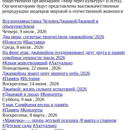
общественной организацией «Мир через культуру» (г.Ялта).
Организаторами будут представлены высококачественные
репродукции шедевров мировой и отечественной живописи
Вселенная
выставка Человек
Джанкой
Джанкой в
объективе
Земля
Четверг, 9 июля , 2026
Два мира, согретые творчеством джанкойцев/ 2026
#Новости
#Выставки
Среда, 8 июля , 2026
На фоне атак: джанкойцы поддерживают друг друга и хранят
семейные ценности /июль 2026
#Крым животворящий
#Актуально
Понедельник, 22 июня , 2026
Джанкойцы знают цену мирного неба /2026
#Память
#История
Воскресенье, 14 июня , 2026
Джанкой: жизнь сильнее испытаний /2026
#Джанкой в лицах
#Концерты
Суббота, 9 мая , 2026
9 мая. Симфония весны и память
#Память
#Концерты
Воскресенье, 8 марта , 2026
«Мамочка» — опора детской психики /8 марта о главном
#Детские сады
#Актуально