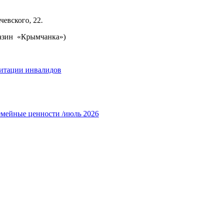
чевского, 22.
газин «Крымчанка»)
итации инвалидов
емейные ценности /июль 2026