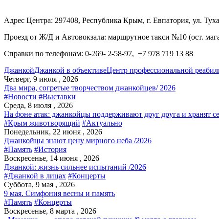
Адрес Центра: 297408, Республика Крым, г. Евпатория, ул. Туха
Проезд от Ж/Д и Автовокзала: маршрутное такси №10 (ост. ма
Справки по телефонам: 0-269- 2-58-97, +7 978 719 13 88
Джанкой
Джанкой в объективе
Центр профессиональной реабил
Четверг, 9 июля , 2026
Два мира, согретые творчеством джанкойцев/ 2026
#Новости
#Выставки
Среда, 8 июля , 2026
На фоне атак: джанкойцы поддерживают друг друга и хранят с
#Крым животворящий
#Актуально
Понедельник, 22 июня , 2026
Джанкойцы знают цену мирного неба /2026
#Память
#История
Воскресенье, 14 июня , 2026
Джанкой: жизнь сильнее испытаний /2026
#Джанкой в лицах
#Концерты
Суббота, 9 мая , 2026
9 мая. Симфония весны и память
#Память
#Концерты
Воскресенье, 8 марта , 2026