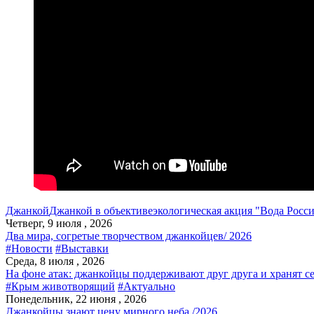
Джанкой
Джанкой в объективе
экологическая акция "Вода Росс
Четверг, 9 июля , 2026
Два мира, согретые творчеством джанкойцев/ 2026
#Новости
#Выставки
Среда, 8 июля , 2026
На фоне атак: джанкойцы поддерживают друг друга и хранят с
#Крым животворящий
#Актуально
Понедельник, 22 июня , 2026
Джанкойцы знают цену мирного неба /2026