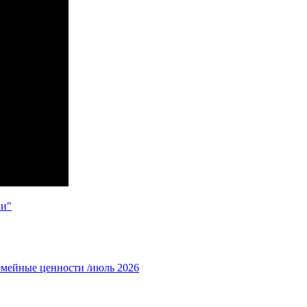
ии"
емейные ценности /июль 2026