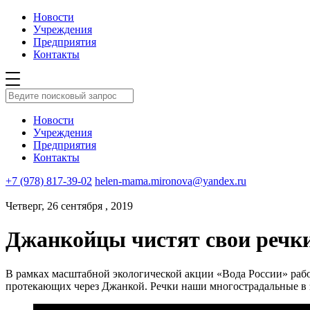
Новости
Учреждения
Предприятия
Контакты
Новости
Учреждения
Предприятия
Контакты
+7 (978) 817-39-02
helen-mama.mironova@yandex.ru
Четверг, 26 сентября , 2019
Джанкойцы чистят свои речк
В рамках масштабной экологической акции «Вода России» раб
протекающих через Джанкой. Речки наши многострадальные в з