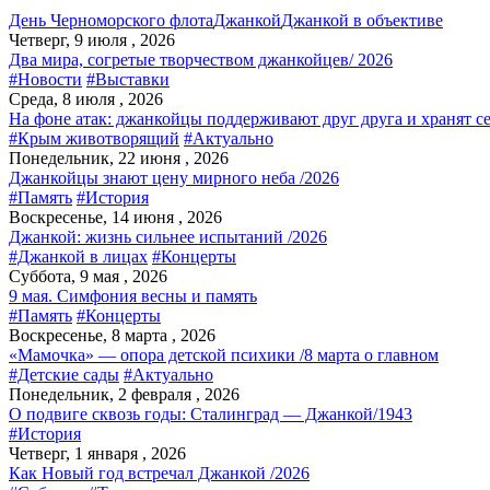
День Черноморского флота
Джанкой
Джанкой в объективе
Четверг, 9 июля , 2026
Два мира, согретые творчеством джанкойцев/ 2026
#Новости
#Выставки
Среда, 8 июля , 2026
На фоне атак: джанкойцы поддерживают друг друга и хранят с
#Крым животворящий
#Актуально
Понедельник, 22 июня , 2026
Джанкойцы знают цену мирного неба /2026
#Память
#История
Воскресенье, 14 июня , 2026
Джанкой: жизнь сильнее испытаний /2026
#Джанкой в лицах
#Концерты
Суббота, 9 мая , 2026
9 мая. Симфония весны и память
#Память
#Концерты
Воскресенье, 8 марта , 2026
«Мамочка» — опора детской психики /8 марта о главном
#Детские сады
#Актуально
Понедельник, 2 февраля , 2026
О подвиге сквозь годы: Сталинград — Джанкой/1943
#История
Четверг, 1 января , 2026
Как Новый год встречал Джанкой /2026