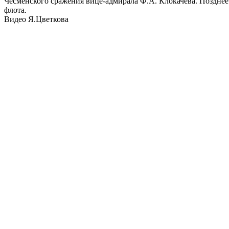
Чесменского сражения вице-адмирала Ф.А. Клокачева. Позднее
флота.
Видео Я.Цветкова