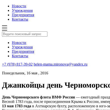
Новости
Учреждения
Предприятия
Контакты
Новости
Учреждения
Предприятия
Контакты
+7 (978) 817-39-02
helen-mama.mironova@yandex.ru
Понедельник, 16 мая , 2016
Джанкойцы день Черноморско
День Черноморского флота ВМФ России
— ежегодный праздни
Весной 1783 года, после присоединения Крыма к России, импер
13 мая 1783 года
в Ахтиарскую бухту, расположенную в юго-за