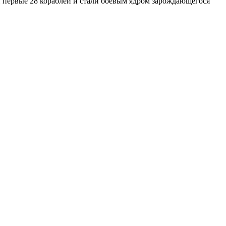
 первые 28 кораблей и стали боевым ядром зарождающегося