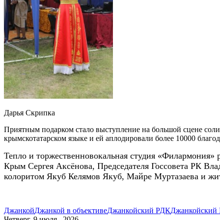
Дарья Скрипка
Приятным подарком стало выступление на большой сцене соли
крымскотатарском языке и ей аплодировали более 10000 благо
Тепло и торжественновокальная студия «Филармония» р
Крым Сергея Аксёнова,
Председателя Госсовета РК
Вла
колоритом Якуб Келямов Якуб, Майре Муртазаева и жит
Джанкой
Джанкой в объективе
Джанкойский РДК
Джанкойский
Четверг, 9 июля , 2026