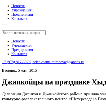
Новости
Учреждения
Предприятия
Контакты
Новости
Учреждения
Предприятия
Контакты
+7 (978) 817-39-02
helen-mama.mironova@yandex.ru
Вторник, 5 мая , 2015
Джанкойцы на празднике Хы
Делегация Джанкоя и Джанкойского района приняла уч
культурно-развле
кательного центра «Шехерезада»в Бах