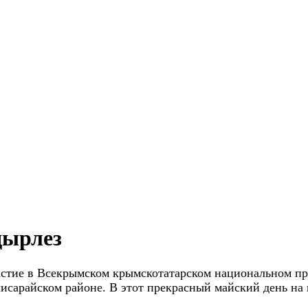
дырлез
астие в Всекрымском крымскотатарском национальном п
чисарайском районе. В этот прекрасный майский день на