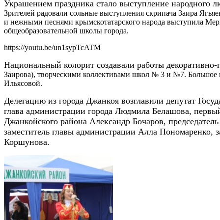
Украшением праздника стало выступление народного л
Зрителей радовали сольные выступления скрипача Заира Ягья
и нежными песнями крымскотатарског
о народа выступила Мер
общеобразователь
ной школы города.
https://youtu.be/un1sypTcATM
Национальный колорит создавали работы декоративно-
Заирова), творческими коллективами школ № 3 и №7. Большое
Ильясовой.
Делегацию из города Джанкоя возглавили депутат Госуд
глава администрации города Людмила Белашова, первы
Джанкойского района Александр Бочаров, председатель
заместитель главы администрации Алла Пономаренко, з
Коршунова.