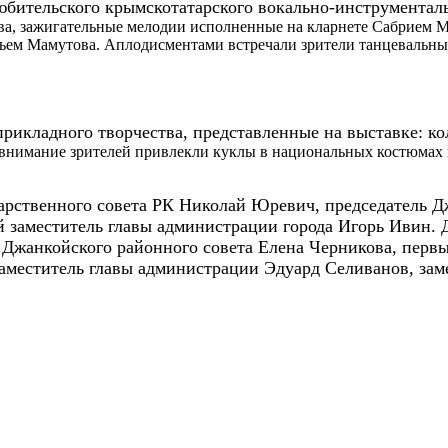
юбительского крымскотатарског
о вокально-инструм
ентал
ева, зажигательные мелодии исполненные на кларнете Сабрием
ьем Мамутова. Аплодисментами встречали зрители танцевальны
прик
ладного творчества, представленные на выставке: к
 внимание зрителей привлекли куклы в национальных костюмах
арственного совета РК Николай Юревич, председатель Д
й заместитель главы администрации города Игорь Ивин.
 Джанкойского районного совета Елена Черникова, перв
аместитель главы администрации Эдуард Селиванов, зам