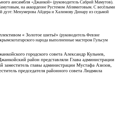
ьного ансамбля
«Джанкой» (руководитель Сабрий Мамутов).
 Мамутовым, на аккордеоне Рустемом Аблямитовым. С весёлыми
й дуэт: Менумерова Айдера и Халимову Динару из седьмой
оллективом « Золотое шитьё»
(руководитель Февзие
 крымскотатарског
о народа выполненные мастером Гульсум
жанкойского городского совета Александр Кульнев,
 Джанкойский район представляли Глава администрации
ый заместитель главы администрации Мустафа Азизов,
еститель председателя районного совета Людмила