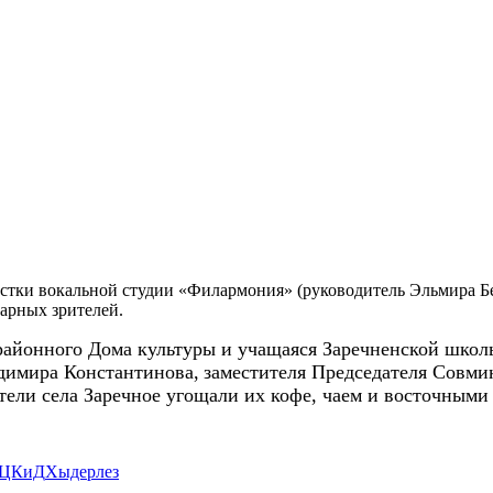
стки вокальной студии «Филармония» (руководитель Эльмира Бе
дарных зрителей.
айонного Дома культуры и учащаяся Заречненской школы
димира
Константинова,
заместителя Председателя Совми
ели села Заречное угощали их кофе, чаем и восточными
 ЦКиД
Хыдерлез