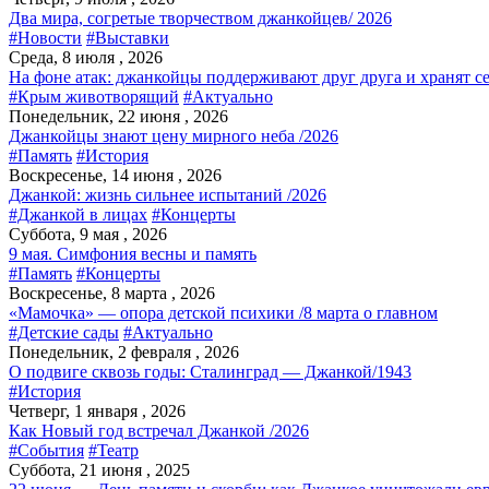
Два мира, согретые творчеством джанкойцев/ 2026
#Новости
#Выставки
Среда, 8 июля , 2026
На фоне атак: джанкойцы поддерживают друг друга и хранят с
#Крым животворящий
#Актуально
Понедельник, 22 июня , 2026
Джанкойцы знают цену мирного неба /2026
#Память
#История
Воскресенье, 14 июня , 2026
Джанкой: жизнь сильнее испытаний /2026
#Джанкой в лицах
#Концерты
Суббота, 9 мая , 2026
9 мая. Симфония весны и память
#Память
#Концерты
Воскресенье, 8 марта , 2026
«Мамочка» — опора детской психики /8 марта о главном
#Детские сады
#Актуально
Понедельник, 2 февраля , 2026
О подвиге сквозь годы: Сталинград — Джанкой/1943
#История
Четверг, 1 января , 2026
Как Новый год встречал Джанкой /2026
#События
#Театр
Суббота, 21 июня , 2025