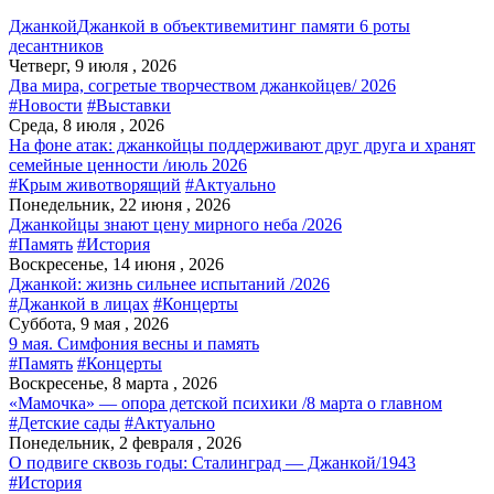
Джанкой
Джанкой в объективе
митинг памяти 6 роты
десантников
Четверг, 9 июля , 2026
Два мира, согретые творчеством джанкойцев/ 2026
#Новости
#Выставки
Среда, 8 июля , 2026
На фоне атак: джанкойцы поддерживают друг друга и хранят
семейные ценности /июль 2026
#Крым животворящий
#Актуально
Понедельник, 22 июня , 2026
Джанкойцы знают цену мирного неба /2026
#Память
#История
Воскресенье, 14 июня , 2026
Джанкой: жизнь сильнее испытаний /2026
#Джанкой в лицах
#Концерты
Суббота, 9 мая , 2026
9 мая. Симфония весны и память
#Память
#Концерты
Воскресенье, 8 марта , 2026
«Мамочка» — опора детской психики /8 марта о главном
#Детские сады
#Актуально
Понедельник, 2 февраля , 2026
О подвиге сквозь годы: Сталинград — Джанкой/1943
#История