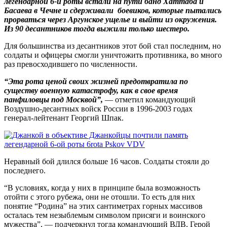
легендарной 6-й роты встали на пути банд Хаттаба и
Басаева в Чечне и сдерживали боевиков, которые пытались
прорваться через Аргунское ущелье и выйти из окружения.
Из 90 десантников тогда выжили только шестеро.
Для большинства из десантников этот бой стал последним, но
солдаты и офицеры смогли уничтожить противника, во много
раз превосходившего по численности.
“Эта рота ценой своих жизней предотвратила по
существу военную катастрофу, как в свое время
панфиловцы под Москвой”,
— отметил командующий
Воздушно-десантных войск России в 1996-2003 годах
генерал-лейтенант Георгий Шпак.
Неравный бой длился больше 16 часов. Солдаты стояли до
последнего.
“В условиях, когда у них в принципе была возможность
отойти с этого рубежа, они не отошли. То есть для них
понятие “Родина” на этих сантиметрах горных массивов
осталась тем незыблемым символом присяги и воинского
мужества”, — подчеркнул тогда командующий ВДВ, Герой