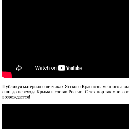
Публикуя материал о летчиках Ясского Краснознаменного авиап
снят до перехода Крыма в состав России. С тех пор так много
возрождается!