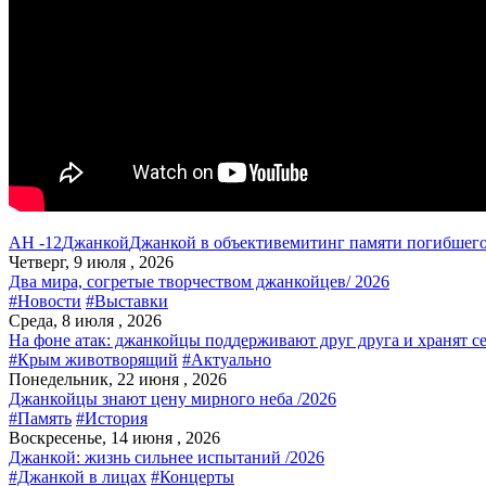
АН -12
Джанкой
Джанкой в объективе
митинг памяти погибшег
Четверг, 9 июля , 2026
Два мира, согретые творчеством джанкойцев/ 2026
#Новости
#Выставки
Среда, 8 июля , 2026
На фоне атак: джанкойцы поддерживают друг друга и хранят с
#Крым животворящий
#Актуально
Понедельник, 22 июня , 2026
Джанкойцы знают цену мирного неба /2026
#Память
#История
Воскресенье, 14 июня , 2026
Джанкой: жизнь сильнее испытаний /2026
#Джанкой в лицах
#Концерты