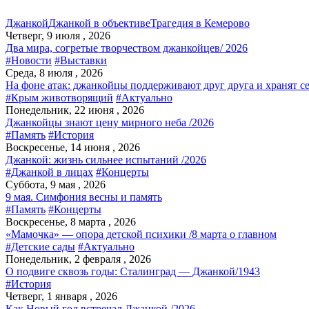
Джанкой
Джанкой в объективе
Трагедия в Кемерово
Четверг, 9 июля , 2026
Два мира, согретые творчеством джанкойцев/ 2026
#Новости
#Выставки
Среда, 8 июля , 2026
На фоне атак: джанкойцы поддерживают друг друга и хранят с
#Крым животворящий
#Актуально
Понедельник, 22 июня , 2026
Джанкойцы знают цену мирного неба /2026
#Память
#История
Воскресенье, 14 июня , 2026
Джанкой: жизнь сильнее испытаний /2026
#Джанкой в лицах
#Концерты
Суббота, 9 мая , 2026
9 мая. Симфония весны и память
#Память
#Концерты
Воскресенье, 8 марта , 2026
«Мамочка» — опора детской психики /8 марта о главном
#Детские сады
#Актуально
Понедельник, 2 февраля , 2026
О подвиге сквозь годы: Сталинград — Джанкой/1943
#История
Четверг, 1 января , 2026
Как Новый год встречал Джанкой /2026