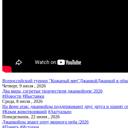
Всероссийский турнир "Кожаный мяч"
Джанкой
Джанкой в объ
Четверг, 9 июля , 2026
Два мира, согретые творчеством джанкойцев/ 2026
#Новости
#Выставки
Среда, 8 июля , 2026
На фоне атак: джанкойцы поддерживают друг друга и хранят с
#Крым животворящий
#Актуально
Понедельник, 22 июня , 2026
Джанкойцы знают цену мирного неба /2026
#Память
#История