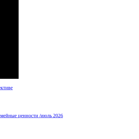
ективе
емейные ценности /июль 2026