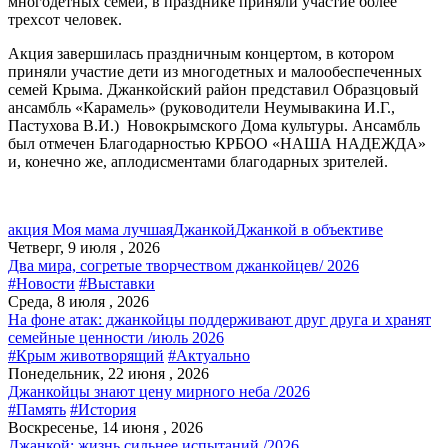
многодетных семей, в празднике приняли участие более
трехсот человек.
Акция завершилась праздничным концертом, в котором
приняли участие дети из многодетных и малообеспеченных
семей Крыма. Джанкойский район представил Образцовый
ансамбль «Карамель» (руководители Неумывакина И.Г.,
Пастухова В.И.) Новокрымского Дома культуры. Ансамбль
был отмечен Благодарностью КРБОО «НАША НАДЕЖДА»
и, конечно же, аплодисментами благодарных зрителей.
акция Моя мама лучшая
Джанкой
Джанкой в объективе
Четверг, 9 июля , 2026
Два мира, согретые творчеством джанкойцев/ 2026
#Новости
#Выставки
Среда, 8 июля , 2026
На фоне атак: джанкойцы поддерживают друг друга и хранят
семейные ценности /июль 2026
#Крым животворящий
#Актуально
Понедельник, 22 июня , 2026
Джанкойцы знают цену мирного неба /2026
#Память
#История
Воскресенье, 14 июня , 2026
Джанкой: жизнь сильнее испытаний /2026