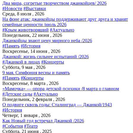
Два мира, согретые творчеством джанкойцев/ 2026
#Новости
#Выставки
Среда, 8 июля , 2026
На фоне атак: джанкойцы поддерживают друг друга и хранят
семейные ценности /июль 2026
#Крым животворящий
#Актуально
Понедельник, 22 июня , 2026
Джанкойцы знают цену мирного неба /2026
#Память
#История
Воскресенье, 14 июня , 2026
Джанкой: жизнь сильнее испытаний /2026
#Джанкой в лицах
#Концерты
Суббота, 9 мая , 2026
9 мая. Симфония весны и память
#Память
#Концерты
Воскресенье, 8 марта , 2026
«Мамочка» — опора детской психики /8 марта о главном
#Детские сады
#Актуально
Понедельник, 2 февраля , 2026
О подвиге сквозь годы: Сталинград — Джанкой/1943
#История
Четверг, 1 января , 2026
Как Новый год встречал Джанкой /2026
#События
#Театр
Суббота, 21 июня , 2025