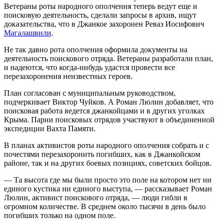
Ветераны роты народного ополчения теперь ведут еще и
поисковую деятельность, сделали запросы в архив, ищут
доказательства, что в Джанкое захоронен Реваз Иосифович
Магалашвили
.
Не так давно рота ополчения оформила документы на
деятельность поискового отряда. Ветераны разработали план,
и надеются, что когда-нибудь удастся провести все
перезахоронения неизвестных героев.
План согласован с муниципальным руководством,
подчеркивает Виктор Чуйков. А Роман Люлин добавляет, что
поисковая работа ведется джанкойцами и в других уголках
Крыма. Парни поисковых отрядов участвуют в объединенной
экспедиции Вахта Памяти.
В планах активистов роты народного ополчения собрать и с
почестями перезахоронить погибших, как в Джанкойском
районе, так и на других боевых позициях, советских бойцов.
— Та высота где мы были просто это поле на котором нет ни
единого кустика ни единого выступа, — рассказывает Роман
Люлин, активист поискового отряда, — люди гибли в
огромном количестве. В среднем около тысячи в день было
погибших только на одном поле.