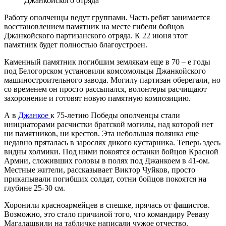
Джанкойского отряда
Работу ополченцы ведут группами. Часть ребят занимается
восстановлением памятник на месте гибели бойцов
Джанкойского партизанского отряда. К 22 июня этот
памятник будет полностью благоустроен.
Каменный памятник погибшим землякам еще в 70 – е годы
под Белогорском установили комсомольцы Джанкойского
машиностроительного завода. Могилу партизан оберегали, но
со временем он просто рассыпался, волонтеры расчищают
захоронение и готовят новую памятную композицию.
А в
Джанкое
к 75-летию Победы ополченцы стали
инициаторами расчистки братской могилы, над которой нет
ни памятников, ни крестов. Эта небольшая полянка еще
недавно пряталась в зарослях дикого кустарника. Теперь здесь
видны холмики. Под ними покоятся останки бойцов Красной
Армии, сложивших головы в полях под Джанкоем в 41-ом.
Местные жители, рассказывает Виктор Чуйков, просто
прикапывали погибших солдат, сотни бойцов покоятся на
глубине 25-30 см.
Хоронили красноармейцев в спешке, прячась от фашистов.
Возможно, это стало причиной того, что командиру Ревазу
Магалашвили на табличке написали чужое отчество.