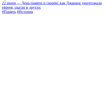
22 июня — День памяти и скорби: как Джанкое уничтожали
евреев, цыган и других
#Память
#История