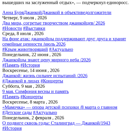
вышедших на заслуженный отдых», — подчеркнул единоросс.
Анна Буря
Джанкой
Джанкой в объективе
долгожители
Четверг, 9 июля , 2026
Два мира, согретые творчеством джанкойцев/ 2026
#Новости
#Выставки
Среда, 8 июля , 2026
На фоне атак: джанкойцы поддерживают друг друга и хранят
семейные ценности /июль 2026
#Крым животворящий
#Актуально
Понедельник, 22 июня , 2026
Джанкойцы знают цену мирного неба /2026
#Память
#История
Воскресенье, 14 июня , 2026
Джанкой: жизнь сильнее испытаний /2026
#Джанкой в лицах
#Концерты
Суббота, 9 мая , 2026
9 мая. Симфония весны и память
#Память
#Концерты
Воскресенье, 8 марта , 2026
«Мамочка» — опора детской психики /8 марта о главном
#Детские сады
#Актуально
Понедельник, 2 февраля , 2026
О подвиге сквозь годы: Сталинград — Джанкой/1943
#История