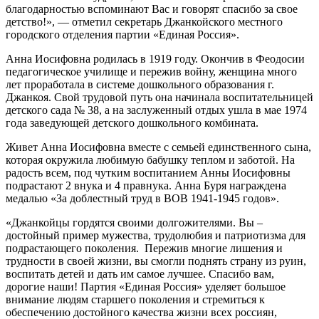
благодарностью вспоминают Вас и говорят спасибо за свое
детство!», — отметил секретарь Джанкойского местного
городского отделения партии «Единая Россия».
Анна Иосифовна родилась в 1919 году. Окончив в Феодосии
педагогическое училище и пережив войну, женщина много
лет проработала в системе дошкольного образования г.
Джанкоя. Свой трудовой путь она начинала воспитательницей
детского сада № 38, а на заслуженный отдых ушла в мае 1974
года заведующей детского дошкольного комбината.
Живет Анна Иосифовна вместе с семьей единственного сына,
которая окружила любимую бабушку теплом и заботой. На
радость всем, под чутким воспитанием Анны Иосифовны
подрастают 2 внука и 4 правнука. Анна Буря награждена
медалью «За доблестный труд в ВОВ 1941-1945 годов».
«Джанкойцы гордятся своими долгожителями. Вы –
достойный пример мужества, трудолюбия и патриотизма для
подрастающего поколения. Пережив многие лишения и
трудности в своей жизни, вы смогли поднять страну из руин,
воспитать детей и дать им самое лучшее. Спасибо вам,
дорогие наши! Партия «Единая Россия» уделяет большое
внимание людям старшего поколения и стремиться к
обеспечению достойного качества жизни всех россиян,