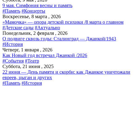
9 мая. Симфония весны и память
#Память
#Концерты
Воскресенье, 8 марта , 2026
«Мамочка» — опора детской психики /8 марта о главном
#Детские сады
#Актуально
Понедельник, 2 февраля , 2026
О подвиге сквозь годы: Сталинград — Джанкой/1943
#История
Четверг, 1 января , 2026
Как Новый год встречал Джанкой /2026
#События
#Театр
Суббота, 21 июня , 2025
22 июня — День памяти и скорби: как Джанкое уничтожали
евреев, цыган и других
#Память
#История