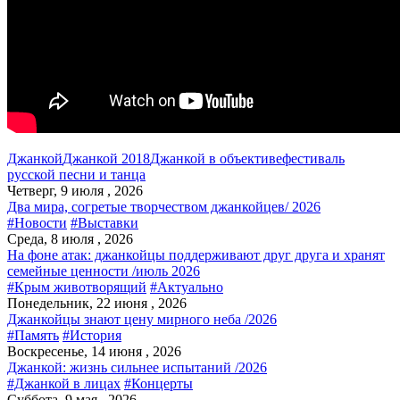
Джанкой
Джанкой 2018
Джанкой в объективе
фестиваль
русской песни и танца
Четверг, 9 июля , 2026
Два мира, согретые творчеством джанкойцев/ 2026
#Новости
#Выставки
Среда, 8 июля , 2026
На фоне атак: джанкойцы поддерживают друг друга и хранят
семейные ценности /июль 2026
#Крым животворящий
#Актуально
Понедельник, 22 июня , 2026
Джанкойцы знают цену мирного неба /2026
#Память
#История
Воскресенье, 14 июня , 2026
Джанкой: жизнь сильнее испытаний /2026
#Джанкой в лицах
#Концерты
Суббота, 9 мая , 2026