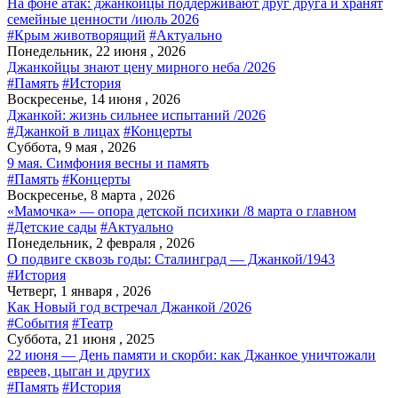
На фоне атак: джанкойцы поддерживают друг друга и хранят
семейные ценности /июль 2026
#Крым животворящий
#Актуально
Понедельник, 22 июня , 2026
Джанкойцы знают цену мирного неба /2026
#Память
#История
Воскресенье, 14 июня , 2026
Джанкой: жизнь сильнее испытаний /2026
#Джанкой в лицах
#Концерты
Суббота, 9 мая , 2026
9 мая. Симфония весны и память
#Память
#Концерты
Воскресенье, 8 марта , 2026
«Мамочка» — опора детской психики /8 марта о главном
#Детские сады
#Актуально
Понедельник, 2 февраля , 2026
О подвиге сквозь годы: Сталинград — Джанкой/1943
#История
Четверг, 1 января , 2026
Как Новый год встречал Джанкой /2026
#События
#Театр
Суббота, 21 июня , 2025
22 июня — День памяти и скорби: как Джанкое уничтожали
евреев, цыган и других
#Память
#История