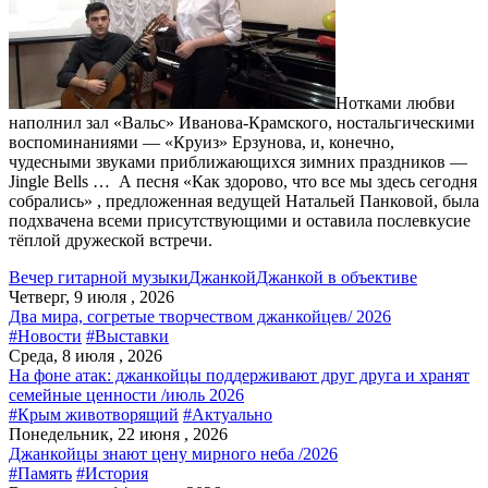
Нотками любви
наполнил зал «Вальс» Иванова-Крамского, ностальгическими
воспоминаниями — «Круиз» Ерзунова, и, конечно,
чудесными звуками приближающихся зимних праздников —
Jingle Bells … А песня «Как здорово, что все мы здесь сегодня
собрались» , предложенная ведущей Натальей Панковой, была
подхвачена всеми присутствующими и оставила послевкусие
тёплой дружеской встречи.
Вечер гитарной музыки
Джанкой
Джанкой в объективе
Четверг, 9 июля , 2026
Два мира, согретые творчеством джанкойцев/ 2026
#Новости
#Выставки
Среда, 8 июля , 2026
На фоне атак: джанкойцы поддерживают друг друга и хранят
семейные ценности /июль 2026
#Крым животворящий
#Актуально
Понедельник, 22 июня , 2026
Джанкойцы знают цену мирного неба /2026
#Память
#История