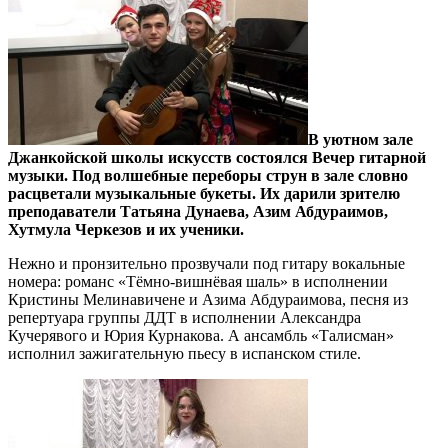
В уютном зале
Джанкойской школы искусств состоялся Вечер гитарной
музыки. Под волшебные переборы струн в зале словно
расцветали музыкальные букеты. Их дарили зрителю
преподаватели Татьяна Дунаева, Азим Абдураимов,
Хутмула Черкезов и их ученики.
Нежно и пронзительно прозвучали под гитару вокальные
номера: романс «Тёмно-вишнёвая шаль» в исполнении
Кристины Мелинавичене и Азима Абдураимова, песня из
репертуара группы ДДТ в исполнении Александра
Кучерявого и Юрия Курнакова. А ансамбль «Талисман»
исполнил зажигательную пьесу в испанском стиле.