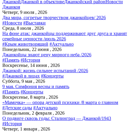
Джанкой
Джанкой в объективе
Джанкойский район
Новости
Джанкоя
Четверг, 9 июля , 2026
Два мира, согретые творчеством джанкойцев/ 2026
#Новости
#Выставки
Среда, 8 июля , 2026
На фоне атак: джанкойцы поддерживают друг друга и хранят
семейные ценности /июль 2026
#Крым животворящий
#Актуально
Понедельник, 22 июня , 2026
Джанкойцы знают цену мирного неба /2026
#Память
#История
Воскресенье, 14 июня , 2026
Джанкой: жизнь сильнее испытаний /2026
#Джанкой в лицах
#Концерты
Суббота, 9 мая , 2026
9 мая. Симфония весны и память
#Память
#Концерты
Воскресенье, 8 марта , 2026
«Мамочка» — опора детской психики /8 марта о главном
#Детские сады
#Актуально
Понедельник, 2 февраля , 2026
О подвиге сквозь годы: Сталинград — Джанкой/1943
#История
Четверг, 1 января , 2026