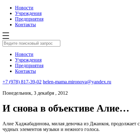
Новости
Учреждения
Предприятия
Контакты
Новости
Учреждения
Предприятия
Контакты
+7 (978) 817-39-02
helen-mama.mironova@yandex.ru
Понедельник, 3 декабря , 2012
И снова в объективе Алие…
Алие Хаджабадинова, милая девочка из Джанкоя, продолжает с
чудных элементов музыки и нежного голоса.