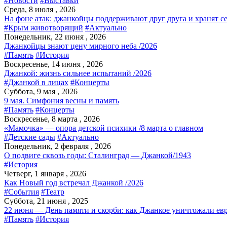
#Новости
#Выставки
Среда, 8 июля , 2026
На фоне атак: джанкойцы поддерживают друг друга и хранят с
#Крым животворящий
#Актуально
Понедельник, 22 июня , 2026
Джанкойцы знают цену мирного неба /2026
#Память
#История
Воскресенье, 14 июня , 2026
Джанкой: жизнь сильнее испытаний /2026
#Джанкой в лицах
#Концерты
Суббота, 9 мая , 2026
9 мая. Симфония весны и память
#Память
#Концерты
Воскресенье, 8 марта , 2026
«Мамочка» — опора детской психики /8 марта о главном
#Детские сады
#Актуально
Понедельник, 2 февраля , 2026
О подвиге сквозь годы: Сталинград — Джанкой/1943
#История
Четверг, 1 января , 2026
Как Новый год встречал Джанкой /2026
#События
#Театр
Суббота, 21 июня , 2025
22 июня — День памяти и скорби: как Джанкое уничтожали евр
#Память
#История