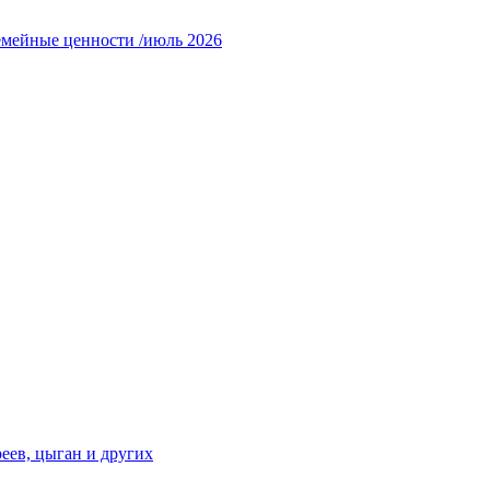
емейные ценности /июль 2026
еев, цыган и других