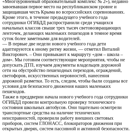
«Многоуровневый образовательный комплекс № 2»), недавно
завоевавшая первое место на республиканском уровне и
защищавшая честь Крыма во всероссийских соревнованиях.
Кроме этого, в течение предыдущего учебного года
сотрудники ОГИБДД распространили среди учащихся
начальных классов свыше трех тысяч световозвращающих
ленточек, делающих маленьких пешеходов в темное время
суток более заметными для водителей.
— В первые две недели нового учебного года дети
адаптируются к иному ритму жизни, — отметил Виталий
Викторович. – Они привыкают к маршруту «дом – школа –
дом». Мы готовим соответствующие мероприятия, чтобы не
допускать ДТП, изучаем документы владельцев дорожной
сети на обустройство пешеходных переходов, ограждений,
светофоров, искусственных неровностей, нанесения
дорожной разметки. То есть, следим, чтобы были созданы все
условия для безопасного движения наших маленьких
пешеходов.
Также в преддверии начала нового учебного года сотрудники
ОГИБДД провели контрольную проверку технического
состояния школьных автобусов. Они тщательно осмотрели
транспортные средства на наличие технических
неисправностей, проверили работу внешних световых
приборов, систем ГЛОНАСС, блокираторов движения при
открытых дверях, систем пассивной и активной безопасности.