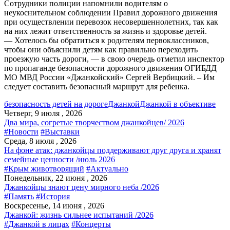
Сотрудники полиции напомнили водителям о
неукоснительном соблюдении Правил дорожного движения
при осуществлении перевозок несовершеннолетних, так как
на них лежит ответственность за жизнь и здоровье детей.
— Хотелось бы обратиться к родителям первоклассников,
чтобы они объяснили детям как правильно переходить
проезжую часть дороги, — в свою очередь отметил инспектор
по пропаганде безопасности дорожного движения ОГИБДД
МО МВД России «Джанкойский» Сергей Вербицкий. – Им
следует составить безопасный маршрут для ребенка.
безопасность детей на дороге
Джанкой
Джанкой в объективе
Четверг, 9 июля , 2026
Два мира, согретые творчеством джанкойцев/ 2026
#Новости
#Выставки
Среда, 8 июля , 2026
На фоне атак: джанкойцы поддерживают друг друга и хранят
семейные ценности /июль 2026
#Крым животворящий
#Актуально
Понедельник, 22 июня , 2026
Джанкойцы знают цену мирного неба /2026
#Память
#История
Воскресенье, 14 июня , 2026
Джанкой: жизнь сильнее испытаний /2026
#Джанкой в лицах
#Концерты